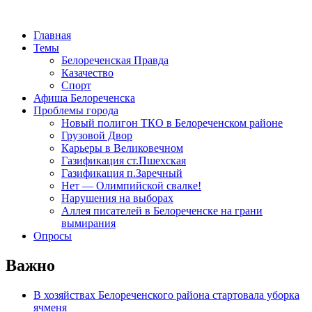
Главная
Темы
Белореченская Правда
Казачество
Спорт
Афиша Белореченска
Проблемы города
Новый полигон ТКО в Белореченском районе
Грузовой Двор
Карьеры в Великовечном
Газификация ст.Пшехская
Газификация п.Заречный
Нет — Олимпийской свалке!
Нарушения на выборах
Аллея писателей в Белореченске на грани
вымирания
Опросы
Важно
В хозяйствах Белореченского района стартовала уборка
ячменя