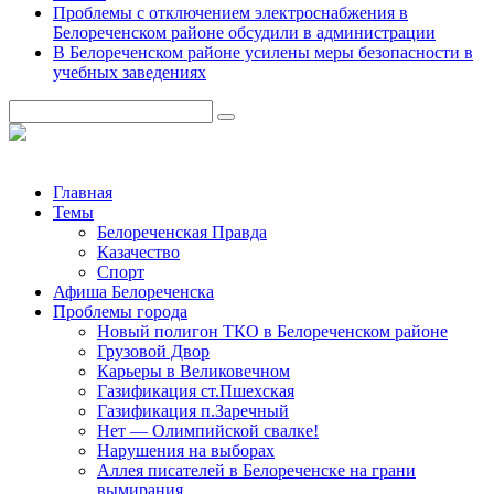
Проблемы с отключением электроснабжения в
Белореченском районе обсудили в администрации
В Белореченском районе усилены меры безопасности в
учебных заведениях
Главная
Темы
Белореченская Правда
Казачество
Спорт
Афиша Белореченска
Проблемы города
Новый полигон ТКО в Белореченском районе
Грузовой Двор
Карьеры в Великовечном
Газификация ст.Пшехская
Газификация п.Заречный
Нет — Олимпийской свалке!
Нарушения на выборах
Аллея писателей в Белореченске на грани
вымирания