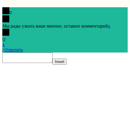
0
Мы рады узнать ваше мнение, оставьте комментарий
x
(
)
x
|
Ответить
Insert