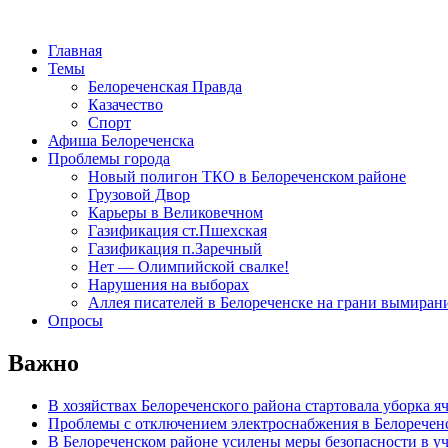
Главная
Темы
Белореченская Правда
Казачество
Спорт
Афиша Белореченска
Проблемы города
Новый полигон ТКО в Белореченском районе
Грузовой Двор
Карьеры в Великовечном
Газификация ст.Пшехская
Газификация п.Заречный
Нет — Олимпийской свалке!
Нарушения на выборах
Аллея писателей в Белореченске на грани вымиран
Опросы
Важно
В хозяйствах Белореченского района стартовала уборка я
Проблемы с отключением электроснабжения в Белоречен
В Белореченском районе усилены меры безопасности в у