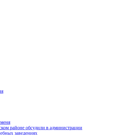
ия
чменя
ском районе обсудили в администрации
чебных заведениях