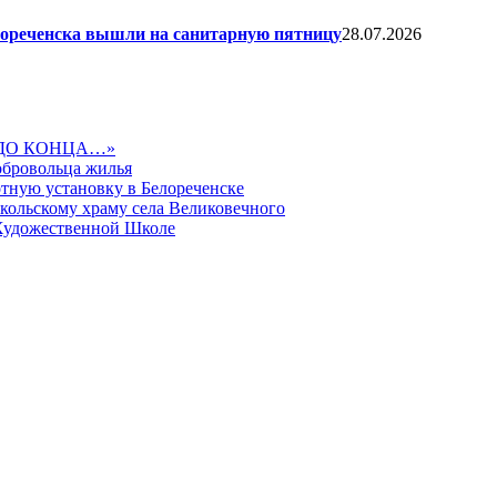
елореченска вышли на санитарную пятницу
28.07.2026
ДО КОНЦА…»
обровольца жилья
тную установку в Белореченске
икольскому храму села Великовечного
 Художественной Школе