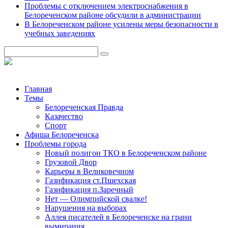
Проблемы с отключением электроснабжения в
Белореченском районе обсудили в администрации
В Белореченском районе усилены меры безопасности в
учебных заведениях
Главная
Темы
Белореченская Правда
Казачество
Спорт
Афиша Белореченска
Проблемы города
Новый полигон ТКО в Белореченском районе
Грузовой Двор
Карьеры в Великовечном
Газификация ст.Пшехская
Газификация п.Заречный
Нет — Олимпийской свалке!
Нарушения на выборах
Аллея писателей в Белореченске на грани
вымирания