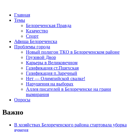
Главная
Темы
Белореченская Правда
Казачество
Спорт
Афиша Белореченска
Проблемы города
Новый полигон ТКО в Белореченском районе
Грузовой Двор
Карьеры в Великовечном
Газификация ст.Пшехская
Газификация п.Заречный
Нет — Олимпийской свалке!
Нарушения на выборах
Аллея писателей в Белореченске на грани
вымирания
Опросы
Важно
В хозяйствах Белореченского района стартовала уборка
ячменя