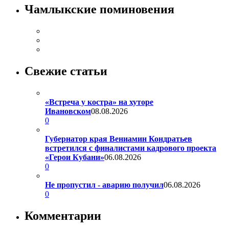
Чамлыкские поминовения
Свежие статьи
«Встреча у костра» на хуторе
Ивановском
08.08.2026
0
Губернатор края Вениамин Кондратьев
встретился с финалистами кадрового проекта
«Герои Кубани»
06.08.2026
0
Не пропустил - аварию получил
06.08.2026
0
Комментарии