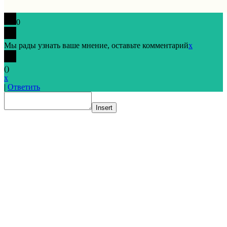
0
Мы рады узнать ваше мнение, оставьте комментарий
x
(
)
x
|
Ответить
Insert