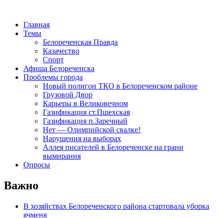
Главная
Темы
Белореченская Правда
Казачество
Спорт
Афиша Белореченска
Проблемы города
Новый полигон ТКО в Белореченском районе
Грузовой Двор
Карьеры в Великовечном
Газификация ст.Пшехская
Газификация п.Заречный
Нет — Олимпийской свалке!
Нарушения на выборах
Аллея писателей в Белореченске на грани
вымирания
Опросы
Важно
В хозяйствах Белореченского района стартовала уборка
ячменя