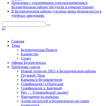
Проблемы с отключением электроснабжения в
Белореченском районе обсудили в администрации
В Белореченском районе усилены меры безопасности в
учебных заведениях
Главная
Темы
Белореченская Правда
Казачество
Спорт
Афиша Белореченска
Проблемы города
Новый полигон ТКО в Белореченском районе
Грузовой Двор
Карьеры в Великовечном
Газификация ст.Пшехская
Газификация п.Заречный
Нет — Олимпийской свалке!
Нарушения на выборах
Аллея писателей в Белореченске на грани
вымирания