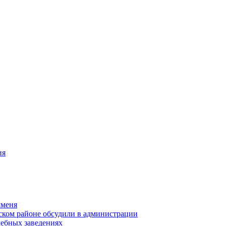
ия
чменя
ском районе обсудили в администрации
чебных заведениях