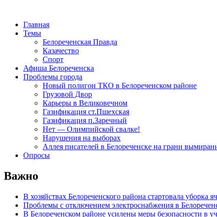
Главная
Темы
Белореченская Правда
Казачество
Спорт
Афиша Белореченска
Проблемы города
Новый полигон ТКО в Белореченском районе
Грузовой Двор
Карьеры в Великовечном
Газификация ст.Пшехская
Газификация п.Заречный
Нет — Олимпийской свалке!
Нарушения на выборах
Аллея писателей в Белореченске на грани вымиран
Опросы
Важно
В хозяйствах Белореченского района стартовала уборка я
Проблемы с отключением электроснабжения в Белоречен
В Белореченском районе усилены меры безопасности в у