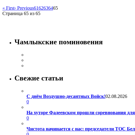
« First
‹ Previous
61
62
63
64
65
Страница 65 из 65
Чамлыкские поминовения
Свежие статьи
С днём Воздушно-десантных Войск!
02.08.2026
0
На хуторе Фадеевском прошли соревнования дл
0
Чистота начинается с нас: председатели ТОС Б
0