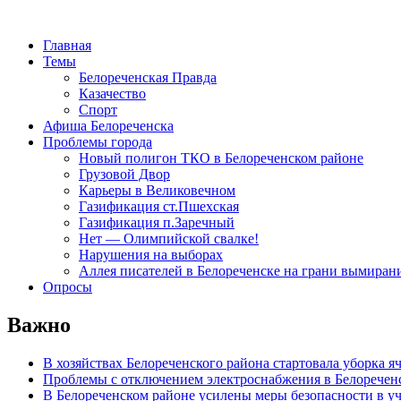
Главная
Темы
Белореченская Правда
Казачество
Спорт
Афиша Белореченска
Проблемы города
Новый полигон ТКО в Белореченском районе
Грузовой Двор
Карьеры в Великовечном
Газификация ст.Пшехская
Газификация п.Заречный
Нет — Олимпийской свалке!
Нарушения на выборах
Аллея писателей в Белореченске на грани вымиран
Опросы
Важно
В хозяйствах Белореченского района стартовала уборка я
Проблемы с отключением электроснабжения в Белоречен
В Белореченском районе усилены меры безопасности в у