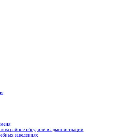
ия
чменя
ском районе обсудили в администрации
чебных заведениях