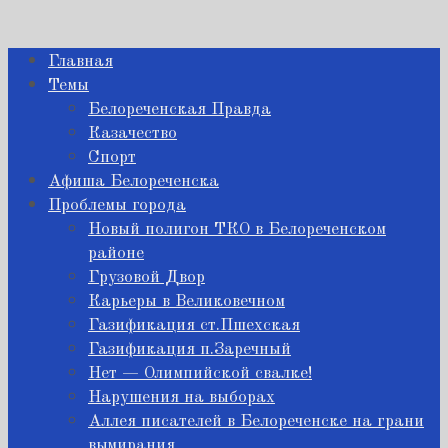
Главная
Темы
Белореченская Правда
Казачество
Спорт
Афиша Белореченска
Проблемы города
Новый полигон ТКО в Белореченском
районе
Грузовой Двор
Карьеры в Великовечном
Газификация ст.Пшехская
Газификация п.Заречный
Нет — Олимпийской свалке!
Нарушения на выборах
Аллея писателей в Белореченске на грани
вымирания