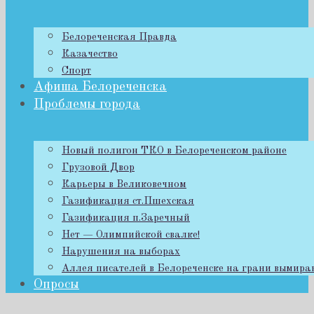
Белореченская Правда
Казачество
Спорт
Афиша Белореченска
Проблемы города
Новый полигон ТКО в Белореченском районе
Грузовой Двор
Карьеры в Великовечном
Газификация ст.Пшехская
Газификация п.Заречный
Нет — Олимпийской свалке!
Нарушения на выборах
Аллея писателей в Белореченске на грани вымира
Опросы