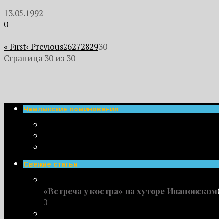
13.05.1992
0
« First
‹ Previous
26
27
28
29
30
Страница 30 из 30
Чамлыкские поминовения
Свежие статьи
«Встреча у костра» на хуторе Ивановском
0