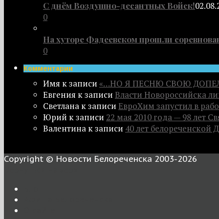
С днём Воздушно-десантных Войск!
02.08.
0
На хуторе Фадеевском прошли соревнова
0
Комментарии
Имя
к записи
«…НО Я ПЕСНЮ СВОЮ ДОПЕ
Евгения
к записи
Власти Новороссийска л
Светлана
к записи
ЕвроХим запустил в рабо
Юрий
к записи
22 мая 2010 года — 98 лет 
Валентина
к записи
40 лет белореченской 
Copyright © Новости Белореченска 2003-2026
Вернуться наверх
Блог
Афиша Белореченска
О сайте