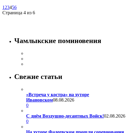
1
2
3
4
5
6
Страница 4 из 6
Чамлыкские поминовения
Свежие статьи
«Встреча у костра» на хуторе
Ивановском
08.08.2026
0
С днём Воздушно-десантных Войск!
02.08.2026
0
На хуторе Фадеевском прошли соревнования