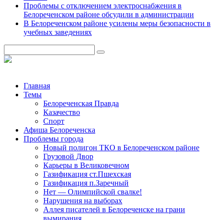
Проблемы с отключением электроснабжения в
Белореченском районе обсудили в администрации
В Белореченском районе усилены меры безопасности в
учебных заведениях
Главная
Темы
Белореченская Правда
Казачество
Спорт
Афиша Белореченска
Проблемы города
Новый полигон ТКО в Белореченском районе
Грузовой Двор
Карьеры в Великовечном
Газификация ст.Пшехская
Газификация п.Заречный
Нет — Олимпийской свалке!
Нарушения на выборах
Аллея писателей в Белореченске на грани
вымирания