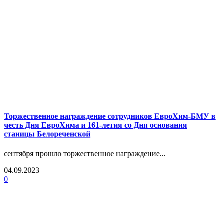
Торжественное награждение сотрудников ЕвроХим-БМУ в
честь Дня ЕвроХима и 161-летия со Дня основания
станицы Белореченской
сентября прошло торжественное награждение...
04.09.2023
0