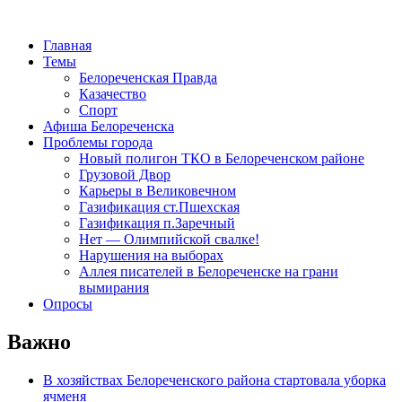
Главная
Темы
Белореченская Правда
Казачество
Спорт
Афиша Белореченска
Проблемы города
Новый полигон ТКО в Белореченском районе
Грузовой Двор
Карьеры в Великовечном
Газификация ст.Пшехская
Газификация п.Заречный
Нет — Олимпийской свалке!
Нарушения на выборах
Аллея писателей в Белореченске на грани
вымирания
Опросы
Важно
В хозяйствах Белореченского района стартовала уборка
ячменя