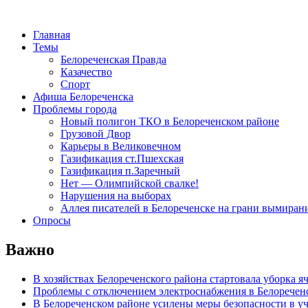
Главная
Темы
Белореченская Правда
Казачество
Спорт
Афиша Белореченска
Проблемы города
Новый полигон ТКО в Белореченском районе
Грузовой Двор
Карьеры в Великовечном
Газификация ст.Пшехская
Газификация п.Заречный
Нет — Олимпийской свалке!
Нарушения на выборах
Аллея писателей в Белореченске на грани вымиран
Опросы
Важно
В хозяйствах Белореченского района стартовала уборка я
Проблемы с отключением электроснабжения в Белоречен
В Белореченском районе усилены меры безопасности в у