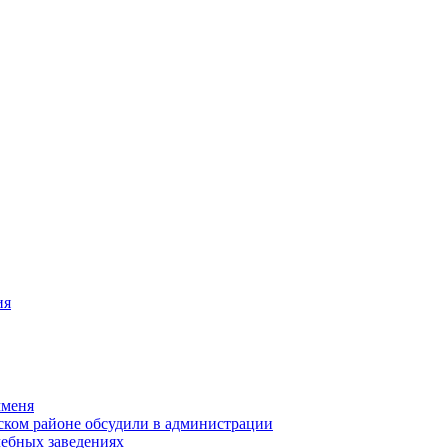
ия
чменя
ском районе обсудили в администрации
чебных заведениях