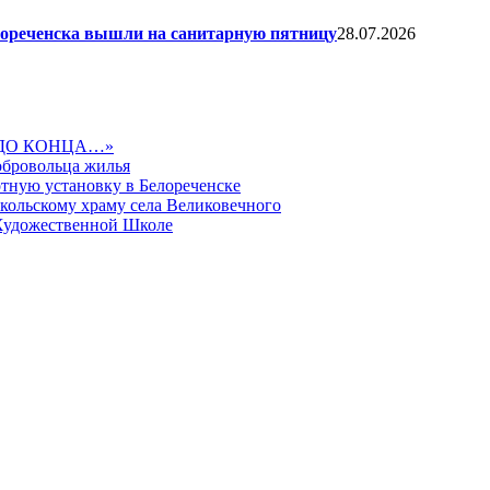
елореченска вышли на санитарную пятницу
28.07.2026
ДО КОНЦА…»
обровольца жилья
тную установку в Белореченске
икольскому храму села Великовечного
 Художественной Школе