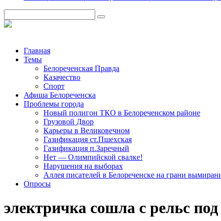
Главная
Темы
Белореченская Правда
Казачество
Спорт
Афиша Белореченска
Проблемы города
Новый полигон ТКО в Белореченском районе
Грузовой Двор
Карьеры в Великовечном
Газификация ст.Пшехская
Газификация п.Заречный
Нет — Олимпийской свалке!
Нарушения на выборах
Аллея писателей в Белореченске на грани вымиран
Опросы
электричка сошла с рельс под